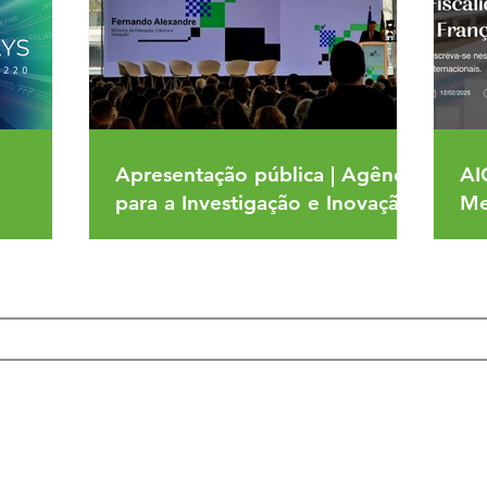
Apresentação pública | Agência
AI
para a Investigação e Inovação
Me
(AI²)