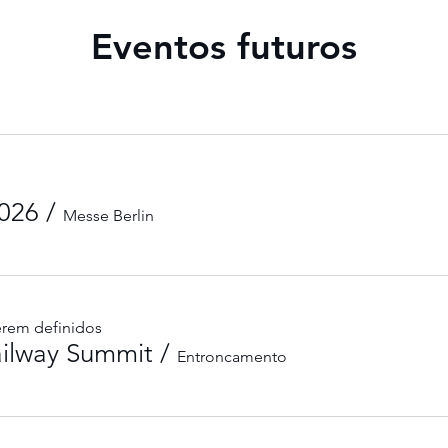
Eventos futuros
2026
/
Messe Berlin
serem definidos
ailway Summit
/
Entroncamento