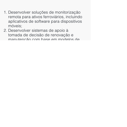
Desenvolver soluções de monitorização
remota para ativos ferroviários, incluindo
aplicativos de software para dispositivos
móveis;
Desenvolver sistemas de apoio à
tomada de decisão de renovação e
manutenção com base em modelos de
degradação preditivos;
Desenvolver novas soluções estruturais
com recurso a novos materiais com vista
à redução dos custos inerentes ao ciclo
de vida;
Realizar uma revisão integrada dos
investimentos em Infraestruturas de
transporte.
PRÓXIMO PROJETO