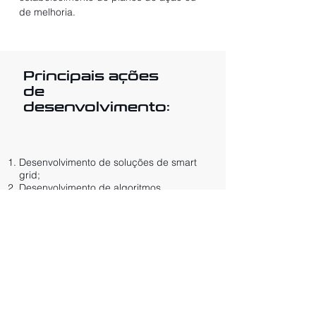
de melhoria.
Principais ações
de
desenvolvimento:
Desenvolvimento de soluções de smart
grid;
Desenvolvimento de algoritmos
potenciadores da Eco condução;
Utilização de algoritmos de
determinação e partilha de custos e
consumo das força de tração;
Uso de metodologias de otimização
energética em material circulante;
Revisão e análise do armazenamento
de energia como forma de otimização
do consumo.