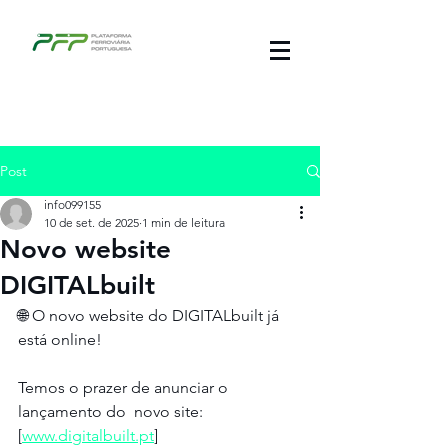
Post
info099155
10 de set. de 2025
1 min de leitura
Novo website
DIGITALbuilt
🌐 O novo website do DIGITALbuilt já 
está online!
Temos o prazer de anunciar o 
lançamento do  novo site: 
[
www.digitalbuilt.pt
]